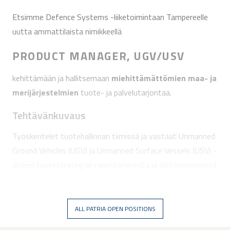
Etsimme Defence Systems -liiketoimintaan Tampereelle
uutta ammattilaista nimikkeellä
PRODUCT MANAGER, UGV/USV
kehittämään ja hallitsemaan
miehittämättömien maa- ja
merijärjestelmien
tuote- ja palvelutarjontaa.
Tehtävänkuvaus
Työskentelet tuotehallinnan tiimissä ja vastaat Unmanned
Ground Vehicles (UGV) ja Unmanned Surface Vessels (USV) -
alueen tuotestrategian rakentamisesta ja olet keskeisessä
roolissa liiketoiminnan kehittämisessä.
ALL PATRIA OPEN POSITIONS
Tehtävässä tunnistat tulevaisuuden
markkinamahdollisuuksia, seuraat teknologian ja