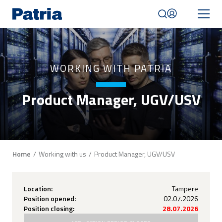
Skip
to
main
content
Mobile
WORKING WITH PATRIA
navigation
|
English
Product Manager, UGV/USV
Breadcrumb
Home
Working with us
Product Manager, UGV/USV
Location:
Tampere
Position opened:
02.07.2026
Position closing:
28.07.2026