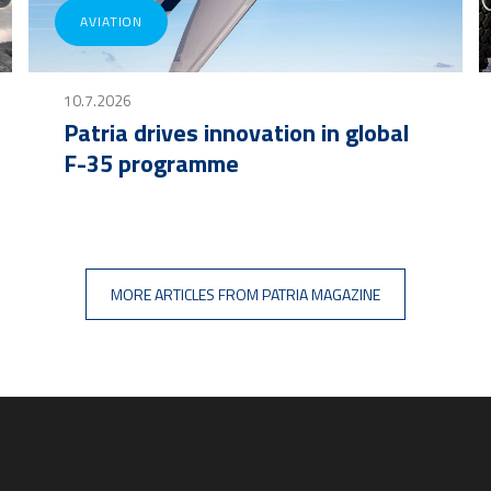
AVIATION
10.7.2026
Patria drives innovation in global
F-35 programme
assi Flex)
MORE ARTICLES FROM PATRIA MAGAZINE
htavaa!
– odotamme innolla kuulevamme sinusta ja siitä miksi juuri tämä