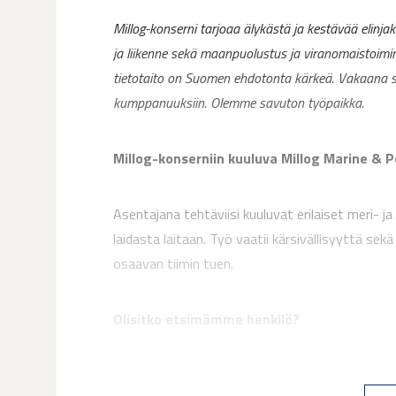
Millog-konserni tarjoaa älykästä ja kestävää elinja
ja liikenne sekä maanpuolustus ja viranomaistoimi
tietotaito on Suomen ehdotonta kärkeä. Vakaana s
kumppanuuksiin. Olemme savuton työpaikka.
Millog-konserniin kuuluva Millog Marine & P
Asentajana tehtäviisi kuuluvat erilaiset meri- 
laidasta laitaan. Työ vaatii kärsivällisyyttä s
osaavan tiimin tuen.
Olisitko etsimämme henkilö?
Edellytämme tehtävässä kone- ja moottoritek