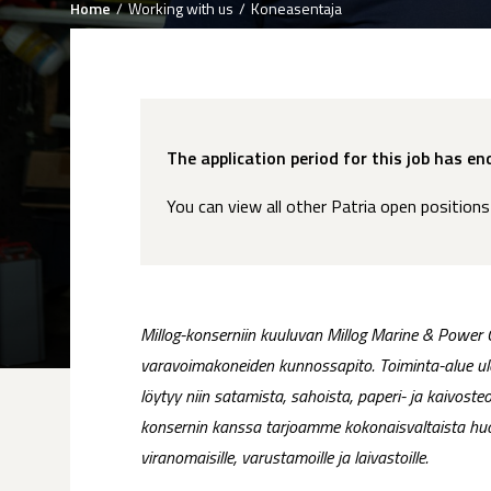
Breadcrumb
Home
Working with us
Koneasentaja
The application period for this job has en
You can view all other Patria open position
Millog-konserniin kuuluvan Millog Marine & Power O
varavoimakoneiden kunnossapito. Toiminta-alue ulo
löytyy niin satamista, sahoista, paperi- ja kaivost
konsernin kanssa tarjoamme kokonaisvaltaista huolto- 
viranomaisille, varustamoille ja laivastoille.