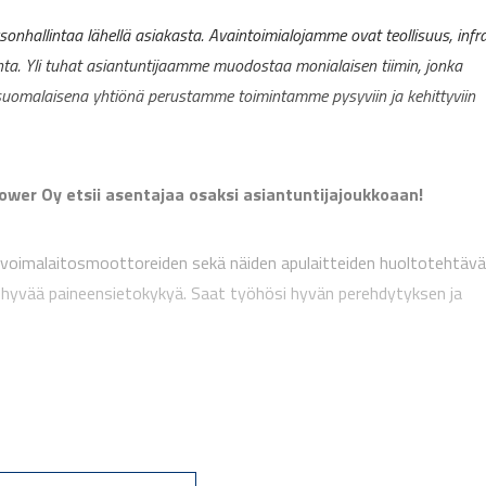
ksonhallintaa lähellä asiakasta. Avaintoimialojamme ovat teollisuus, infr
nta. Yli tuhat asiantuntijaamme muodostaa monialaisen tiimin, jonka
uomalaisena yhtiönä perustamme toimintamme pysyviin ja kehittyviin
ower Oy etsii asentajaa osaksi asiantuntijajoukkoaan!
ja voimalaitosmoottoreiden sekä näiden apulaitteiden huoltotehtäv
ekä hyvää paineensietokykyä. Saat työhösi hyvän perehdytyksen ja
niikan tuntemusta, sekä vähintään 3 vuoden työkokemusta