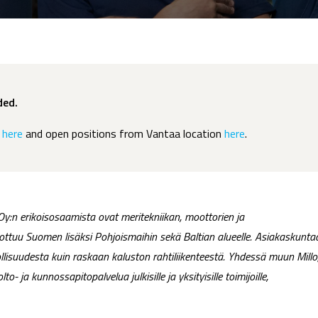
ded.
s
here
and open positions from Vantaa location
here
.
y:n erikoisosaamista ovat meritekniikan, moottorien ja
ttuu Suomen lisäksi Pohjoismaihin sekä Baltian alueelle. Asiakaskunta
eollisuudesta kuin raskaan kaluston rahtiliikenteestä. Yhdessä muun Millo
ja kunnossapitopalvelua julkisille ja yksityisille toimijoille,