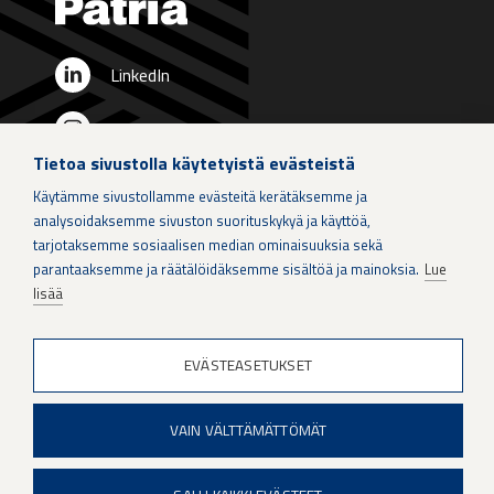
LinkedIn
Instagram
Tietoa sivustolla käytetyistä evästeistä
X
Käytämme sivustollamme evästeitä kerätäksemme ja
analysoidaksemme sivuston suorituskykyä ja käyttöä,
Patria Group
tarjotaksemme sosiaalisen median ominaisuuksia sekä
parantaaksemme ja räätälöidäksemme sisältöä ja mainoksia.
Lue
Youtube
lisää
EVÄSTEASETUKSET
When if is not an option.
VAIN VÄLTTÄMÄTTÖMÄT