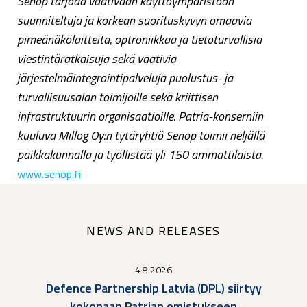
Senop tarjoaa vaativaan käyttöympäristöön
suunniteltuja ja korkean suorituskyvyn omaavia
pimeänäkölaitteita, optroniikkaa ja tietoturvallisia
viestintäratkaisuja sekä vaativia
järjestelmäintegrointipalveluja puolustus- ja
turvallisuusalan toimijoille sekä kriittisen
infrastruktuurin organisaatioille. Patria-konserniin
kuuluva Millog Oy:n tytäryhtiö Senop toimii neljällä
paikkakunnalla ja työllistää yli 150 ammattilaista.
www.senop.fi
NEWS AND RELEASES
4.8.2026
Defence Partnership Latvia (DPL) siirtyy
kokonaan Patrian omistukseen