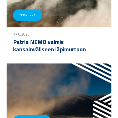
TEKNIIKKA
17.6.2026
Patria NEMO valmis
kansainväliseen läpimurtoon