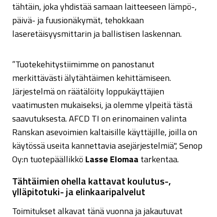
tähtäin, joka yhdistää samaan laitteeseen lämpö-,
päivä- ja fuusionäkymät, tehokkaan
laseretäisyysmittarin ja ballistisen laskennan.
”Tuotekehitystiimimme on panostanut
merkittävästi älytähtäimen kehittämiseen.
Järjestelmä on räätälöity loppukäyttäjien
vaatimusten mukaiseksi, ja olemme ylpeitä tästä
saavutuksesta. AFCD TI on erinomainen valinta
Ranskan asevoimien kaltaisille käyttäjille, joilla on
käytössä useita kannettavia asejärjestelmiä", Senop
Oy:n tuotepäällikkö
Lasse Elomaa
tarkentaa.
Tähtäimien ohella kattavat koulutus-,
ylläpitotuki- ja elinkaaripalvelut
Toimitukset alkavat tänä vuonna ja jakautuvat