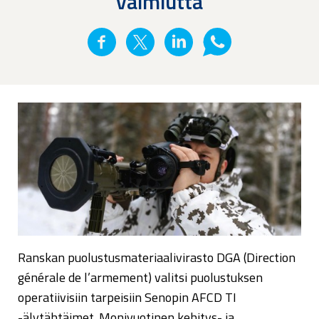
valmiutta
Ranskan puolustusmateriaalivirasto DGA (Direction
générale de l’armement) valitsi puolustuksen
operatiivisiin tarpeisiin Senopin AFCD TI
-älytähtäimet. Monivuotinen kehitys- ja