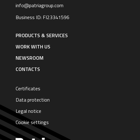
info@patriagroup.com
Business ID: FI23341596
Footer
navigation
PRODUCTS & SERVICES
|
English
WORK WITH US
NEWSROOM
CONTACTS
Certificates
Data protection
Legal notice
Cookie settings