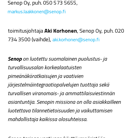
Senop Oy, puh. 050 573 5655,
markus.laakkonen@senop.fi
toimitusjohtaja
Aki Korhonen
, Senop Oy, puh. 020
734 3500 (vaihde),
aki.korhonen@senop.fi
Senop
on luotettu suomalainen puolustus- ja
turvallisuusalan korkealaatuisten
pimeänäköratkaisujen ja vaativien
järjestelmäintegraatiopalvelujen tuottaja sekä
turvallisen viranomais- ja ammattilaisviestinnän
asiantuntija. Senopin missiona on olla asiakkailleen
luotettava tilannetietoisuuden ja vaikuttamisen
mahdollistaja kaikissa olosuhteissa.