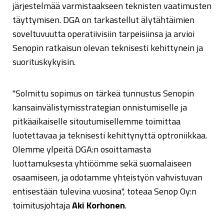
järjestelmää varmistaakseen teknisten vaatimusten
täyttymisen. DGA on tarkastellut älytähtäimien
soveltuvuutta operatiivisiin tarpeisiinsa ja arvioi
Senopin ratkaisun olevan teknisesti kehittynein ja
suorituskykyisin.
"Solmittu sopimus on tärkeä tunnustus Senopin
kansainvälistymisstrategian onnistumiselle ja
pitkäaikaiselle sitoutumisellemme toimittaa
luotettavaa ja teknisesti kehittynyttä optroniikkaa.
Olemme ylpeitä DGA:n osoittamasta
luottamuksesta yhtiöömme sekä suomalaiseen
osaamiseen, ja odotamme yhteistyön vahvistuvan
entisestään tulevina vuosina", toteaa Senop Oy:n
toimitusjohtaja
Aki Korhonen
.