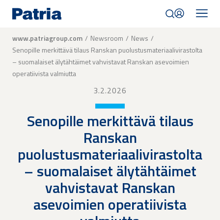
Skip
to
main
content
Breadcrumb
www.patriagroup.com
Newsroom
News
Senopille merkittävä tilaus Ranskan puolustusmateriaalivirastolta
– suomalaiset älytähtäimet vahvistavat Ranskan asevoimien
operatiivista valmiutta
3.2.2026
Senopille merkittävä tilaus
Ranskan
puolustusmateriaalivirastolta
– suomalaiset älytähtäimet
vahvistavat Ranskan
asevoimien operatiivista