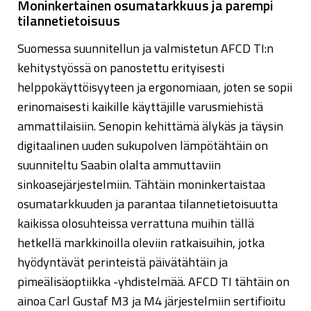
Moninkertainen osumatarkkuus ja parempi
tilannetietoisuus
Suomessa suunnitellun ja valmistetun AFCD TI:n
kehitystyössä on panostettu erityisesti
helppokäyttöisyyteen ja ergonomiaan, joten se sopii
erinomaisesti kaikille käyttäjille varusmiehistä
ammattilaisiin. Senopin kehittämä älykäs ja täysin
digitaalinen uuden sukupolven lämpötähtäin on
suunniteltu Saabin olalta ammuttaviin
sinkoasejärjestelmiin. Tähtäin moninkertaistaa
osumatarkkuuden ja parantaa tilannetietoisuutta
kaikissa olosuhteissa verrattuna muihin tällä
hetkellä markkinoilla oleviin ratkaisuihin, jotka
hyödyntävät perinteistä päivätähtäin ja
pimeälisäoptiikka -yhdistelmää. AFCD TI tähtäin on
ainoa Carl Gustaf M3 ja M4 järjestelmiin sertifioitu