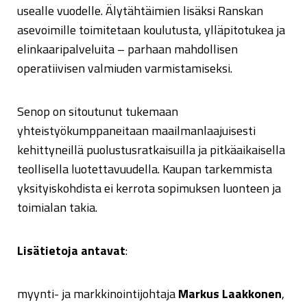
usealle vuodelle. Älytähtäimien lisäksi Ranskan
asevoimille toimitetaan koulutusta, ylläpitotukea ja
elinkaaripalveluita – parhaan mahdollisen
operatiivisen valmiuden varmistamiseksi.
Senop on sitoutunut tukemaan
yhteistyökumppaneitaan maailmanlaajuisesti
kehittyneillä puolustusratkaisuilla ja pitkäaikaisella
teollisella luotettavuudella. Kaupan tarkemmista
yksityiskohdista ei kerrota sopimuksen luonteen ja
toimialan takia.
Lisätietoja antavat
:
myynti- ja markkinointijohtaja
Markus Laakkonen
,