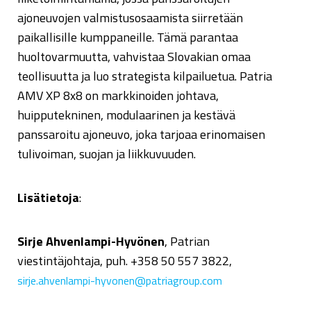
ajoneuvojen valmistusosaamista siirretään
paikallisille kumppaneille. Tämä parantaa
huoltovarmuutta, vahvistaa Slovakian omaa
teollisuutta ja luo strategista kilpailuetua. Patria
AMV XP 8x8 on markkinoiden johtava,
huipputekninen, modulaarinen ja kestävä
panssaroitu ajoneuvo, joka tarjoaa erinomaisen
tulivoiman, suojan ja liikkuvuuden.
Lisätietoja
:
Sirje Ahvenlampi-Hyvönen
, Patrian
viestintäjohtaja, puh. +358 50 557 3822,
sirje.ahvenlampi-hyvonen@patriagroup.com