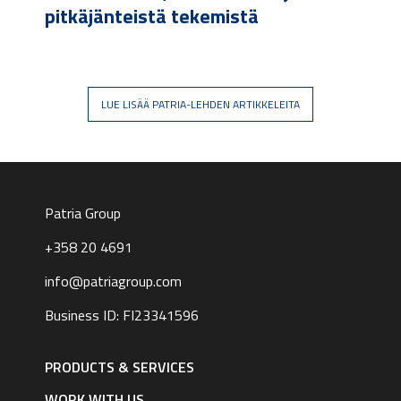
pitkäjänteistä tekemistä
LUE LISÄÄ PATRIA-LEHDEN ARTIKKELEITA
Patria Group
+358 20 4691
info@patriagroup.com
Business ID: FI23341596
Footer
navigation
PRODUCTS & SERVICES
|
English
WORK WITH US