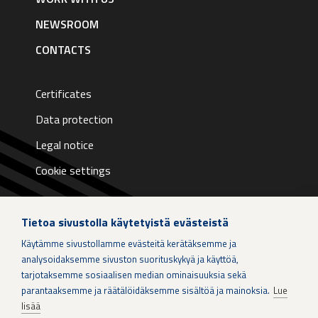
NEWSROOM
CONTACTS
Certificates
Data protection
Legal notice
Cookie settings
Tietoa sivustolla käytetyistä evästeistä
Käytämme sivustollamme evästeitä kerätäksemme ja
LinkedIn
analysoidaksemme sivuston suorituskykyä ja käyttöä,
tarjotaksemme sosiaalisen median ominaisuuksia sekä
parantaaksemme ja räätälöidäksemme sisältöä ja mainoksia.
Lue
Instagram
lisää