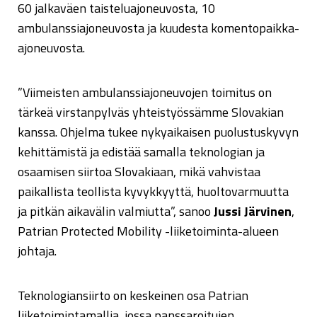
60 jalkaväen taisteluajoneuvosta, 10
ambulanssiajoneuvosta ja kuudesta komentopaikka-
ajoneuvosta.
”Viimeisten ambulanssiajoneuvojen toimitus on
tärkeä virstanpylväs yhteistyössämme Slovakian
kanssa. Ohjelma tukee nykyaikaisen puolustuskyvyn
kehittämistä ja edistää samalla teknologian ja
osaamisen siirtoa Slovakiaan, mikä vahvistaa
paikallista teollista kyvykkyyttä, huoltovarmuutta
ja pitkän aikavälin valmiutta”, sanoo
Jussi Järvinen
,
Patrian Protected Mobility -liiketoiminta-alueen
johtaja.
Teknologiansiirto on keskeinen osa Patrian
liiketoimintamallia, jossa panssaroitujen