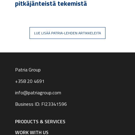
pitkäjänteistä tekemistä
LUE LISÄÄ PATRIA-LEHDEN ARTIKKELEITA
Patria Group
+358 20 4691
info@patriagroup.com
Business ID: FI23341596
Footer
navigation
PRODUCTS & SERVICES
|
English
WORK WITH US