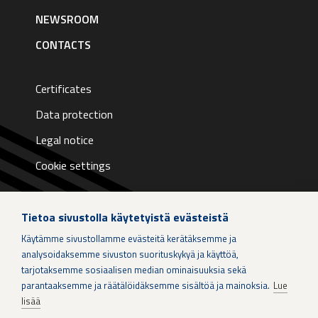
NEWSROOM
CONTACTS
Certificates
Data protection
Legal notice
Cookie settings
Tietoa sivustolla käytetyistä evästeistä
Käytämme sivustollamme evästeitä kerätäksemme ja
LinkedIn
analysoidaksemme sivuston suorituskykyä ja käyttöä,
tarjotaksemme sosiaalisen median ominaisuuksia sekä
parantaaksemme ja räätälöidäksemme sisältöä ja mainoksia.
Lue
Instagram
lisää