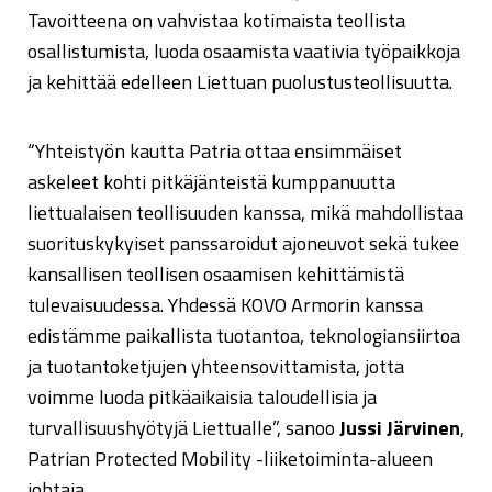
Tavoitteena on vahvistaa kotimaista teollista
osallistumista, luoda osaamista vaativia työpaikkoja
ja kehittää edelleen Liettuan puolustusteollisuutta.
“Yhteistyön kautta Patria ottaa ensimmäiset
askeleet kohti pitkäjänteistä kumppanuutta
liettualaisen teollisuuden kanssa, mikä mahdollistaa
suorituskykyiset panssaroidut ajoneuvot sekä tukee
kansallisen teollisen osaamisen kehittämistä
tulevaisuudessa. Yhdessä KOVO Armorin kanssa
edistämme paikallista tuotantoa, teknologiansiirtoa
ja tuotantoketjujen yhteensovittamista, jotta
voimme luoda pitkäaikaisia taloudellisia ja
turvallisuushyötyjä Liettualle”, sanoo
Jussi Järvinen
,
Patrian Protected Mobility -liiketoiminta-alueen
johtaja.