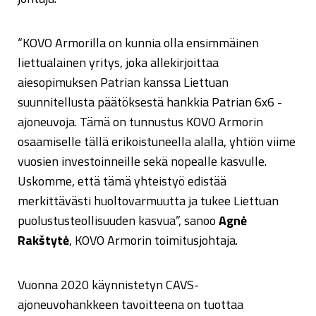
“KOVO Armorilla on kunnia olla ensimmäinen
liettualainen yritys, joka allekirjoittaa
aiesopimuksen Patrian kanssa Liettuan
suunnitellusta päätöksestä hankkia Patrian 6x6 -
ajoneuvoja. Tämä on tunnustus KOVO Armorin
osaamiselle tällä erikoistuneella alalla, yhtiön viime
vuosien investoinneille sekä nopealle kasvulle.
Uskomme, että tämä yhteistyö edistää
merkittävästi huoltovarmuutta ja tukee Liettuan
puolustusteollisuuden kasvua”, sanoo
Agnė
Rakštytė
, KOVO Armorin toimitusjohtaja.
Vuonna 2020 käynnistetyn CAVS-
ajoneuvohankkeen tavoitteena on tuottaa