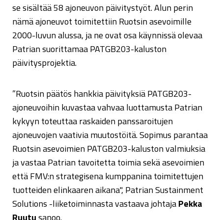
se sisältää 58 ajoneuvon päivitystyöt. Alun perin
nämä ajoneuvot toimitettiin Ruotsin asevoimille
2000-luvun alussa, ja ne ovat osa käynnissä olevaa
Patrian suorittamaa PATGB203-kaluston
päivitysprojektia.
”Ruotsin päätös hankkia päivityksiä PATGB203-
ajoneuvoihin kuvastaa vahvaa luottamusta Patrian
kykyyn toteuttaa raskaiden panssaroitujen
ajoneuvojen vaativia muutostöitä. Sopimus parantaa
Ruotsin asevoimien PATGB203-kaluston valmiuksia
ja vastaa Patrian tavoitetta toimia sekä asevoimien
että FMV:n strategisena kumppanina toimitettujen
tuotteiden elinkaaren aikana", Patrian Sustainment
Solutions -liiketoiminnasta vastaava johtaja
Pekka
Ruutu
sanoo.