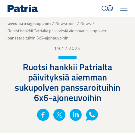
Skip
to
main
content
Breadcrumb
www.patriagroup.com
Newsroom
News
Ruotsi hankkii Patrialta päivityksiä aiemman sukupolven
panssaroituihin 6x6-ajoneuvoihin
19.12.2025
Ruotsi hankkii Patrialta
päivityksiä aiemman
sukupolven panssaroituihin
6x6-ajoneuvoihin