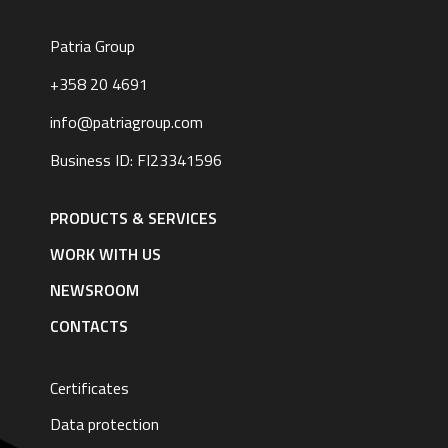
Patria Group
+358 20 4691
info@patriagroup.com
Business ID: FI23341596
Footer
navigation
PRODUCTS & SERVICES
|
English
WORK WITH US
NEWSROOM
CONTACTS
Certificates
Data protection