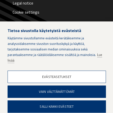
Legal notice
Cookie settings
Tietoa sivustolla käytetyistä evästeistä
Käytämme sivustollamme evästeitä kerätäksemme ja
LinkedIn
analysoidaksemme sivuston suorituskykyä ja käyttöä,
tarjotaksemme sosiaalisen median ominaisuuksia sekä
parantaaksemme ja räätälöidäksemme sisältöä ja mainoksia.
Lue
Instagram
lisää
X
EVÄSTEASETUKSET
Patria Group
VAIN VÄLTTÄMÄTTÖMÄT
Youtube
SALLI KAIKKI EVÄSTEET
When if is not an option.