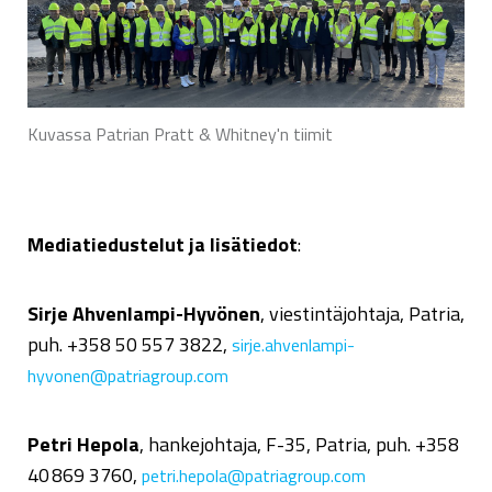
Kuvassa Patrian Pratt & Whitney'n tiimit
Mediatiedustelut ja lisätiedot
:
Sirje Ahvenlampi-Hyvönen
, viestintäjohtaja, Patria,
puh. +358 50 557 3822,
sirje.ahvenlampi-
hyvonen@patriagroup.com
Petri Hepola
, hankejohtaja, F-35, Patria, puh. +358
40 869 3760,
petri.hepola@patriagroup.com