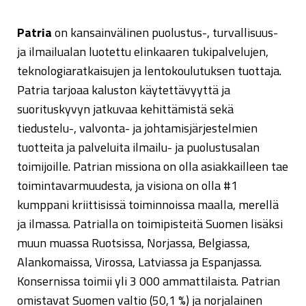
Patria
on kansainvälinen puolustus-, turvallisuus-
ja ilmailualan luotettu elinkaaren tukipalvelujen,
teknologiaratkaisujen ja lentokoulutuksen tuottaja.
Patria tarjoaa kaluston käytettävyyttä ja
suorituskyvyn jatkuvaa kehittämistä sekä
tiedustelu-, valvonta- ja johtamisjärjestelmien
tuotteita ja palveluita ilmailu- ja puolustusalan
toimijoille. Patrian missiona on olla asiakkailleen tae
toimintavarmuudesta, ja visiona on olla #1
kumppani kriittisissä toiminnoissa maalla, merellä
ja ilmassa. Patrialla on toimipisteitä Suomen lisäksi
muun muassa Ruotsissa, Norjassa, Belgiassa,
Alankomaissa, Virossa, Latviassa ja Espanjassa.
Konsernissa toimii yli 3 000 ammattilaista. Patrian
omistavat Suomen valtio (50,1 %) ja norjalainen