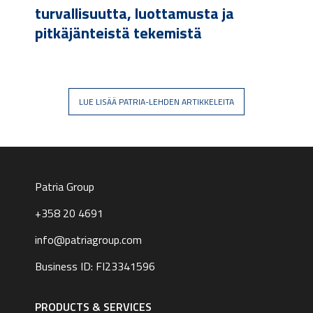
turvallisuutta, luottamusta ja
pitkäjänteistä tekemistä
LUE LISÄÄ PATRIA-LEHDEN ARTIKKELEITA
Patria Group
+358 20 4691
info@patriagroup.com
Business ID: FI23341596
Footer
navigation
PRODUCTS & SERVICES
|