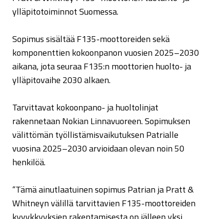
ylläpitotoiminnot Suomessa.
Sopimus sisältää F135-moottoreiden sekä
komponenttien kokoonpanon vuosien 2025–2030
aikana, jota seuraa F135:n moottorien huolto- ja
ylläpitovaihe 2030 alkaen.
Tarvittavat kokoonpano- ja huoltolinjat
rakennetaan Nokian Linnavuoreen. Sopimuksen
välittömän työllistämisvaikutuksen Patrialle
vuosina 2025–2030 arvioidaan olevan noin 50
henkilöä.
“Tämä ainutlaatuinen sopimus Patrian ja Pratt &
Whitneyn välillä tarvittavien F135-moottoreiden
kyvykkyyksien rakentamisesta on jälleen yksi