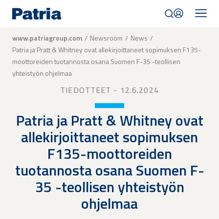
Skip
to
main
content
Breadcrumb
www.patriagroup.com
Newsroom
News
Patria ja Pratt & Whitney ovat allekirjoittaneet sopimuksen F135-
moottoreiden tuotannosta osana Suomen F-35 -teollisen
yhteistyön ohjelmaa
TIEDOTTEET
- 12.6.2024
Patria ja Pratt & Whitney ovat
allekirjoittaneet sopimuksen
F135-moottoreiden
tuotannosta osana Suomen F-
35 -teollisen yhteistyön
ohjelmaa