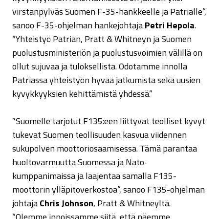
virstanpylväs Suomen F-35-hankkeelle ja Patrialle”,
sanoo F-35-ohjelman hankejohtaja
Petri Hepola
.
“Yhteistyö Patrian, Pratt & Whitneyn ja Suomen
puolustusministeriön ja puolustusvoimien välillä on
ollut sujuvaa ja tuloksellista. Odotamme innolla
Patriassa yhteistyön hyvää jatkumista sekä uusien
kyvykkyyksien kehittämistä yhdessä.”
”Suomelle tarjotut F135:een liittyvät teolliset kyvyt
tukevat Suomen teollisuuden kasvua viidennen
sukupolven moottoriosaamisessa. Tämä parantaa
huoltovarmuutta Suomessa ja Nato-
kumppanimaissa ja laajentaa samalla F135-
moottorin ylläpitoverkostoa”, sanoo F135-ohjelman
johtaja
Chris Johnson
, Pratt & Whitneyltä.
“Olemme innoissamme siitä, että näemme