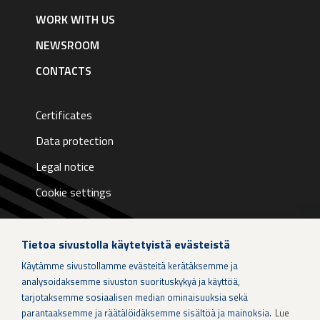
English
WORK WITH US
NEWSROOM
CONTACTS
Certificates
Data protection
Legal notice
Cookie settings
Tietoa sivustolla käytetyistä evästeistä
Käytämme sivustollamme evästeitä kerätäksemme ja
LinkedIn
analysoidaksemme sivuston suorituskykyä ja käyttöä,
tarjotaksemme sosiaalisen median ominaisuuksia sekä
parantaaksemme ja räätälöidäksemme sisältöä ja mainoksia.
Lue
Instagram