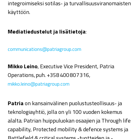
integroimiseksi sotilas- ja turvallisuusviranomaisten
käyttöön.
Mediatiedustelut ja lisätietoja
:
communications@patriagroup.com
Mikko Leino
, Executive Vice President, Patria
Operations, puh. +358 400 807 316,
mikko.leino@patriagroup.com
Patria
on kansainvälinen puolustusteollisuus- ja
teknologiayhtiö, jolla on yli 100 vuoden kokemus
alalta. Patrian huippuluokan osaajien ja Through life
capability, Protected mobility & defence systems ja
Battlefield & critical systems -tuotteiden ja -