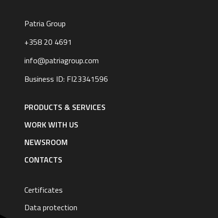
Patria Group
+358 20 4691
info@patriagroup.com
Business ID: FI23341596
Footer
navigation
PRODUCTS & SERVICES
|
English
WORK WITH US
NEWSROOM
CONTACTS
Certificates
Data protection