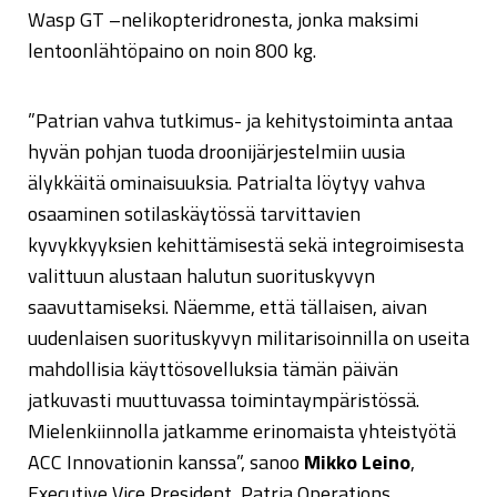
Wasp GT –nelikopteridronesta, jonka maksimi
lentoonlähtöpaino on noin 800 kg.
”Patrian vahva tutkimus- ja kehitystoiminta antaa
hyvän pohjan tuoda droonijärjestelmiin uusia
älykkäitä ominaisuuksia. Patrialta löytyy vahva
osaaminen sotilaskäytössä tarvittavien
kyvykkyyksien kehittämisestä sekä integroimisesta
valittuun alustaan halutun suorituskyvyn
saavuttamiseksi. Näemme, että tällaisen, aivan
uudenlaisen suorituskyvyn militarisoinnilla on useita
mahdollisia käyttösovelluksia tämän päivän
jatkuvasti muuttuvassa toimintaympäristössä.
Mielenkiinnolla jatkamme erinomaista yhteistyötä
ACC Innovationin kanssa”, sanoo
Mikko Leino
,
Executive Vice President, Patria Operations.