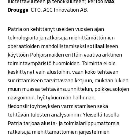
luotettavuuteen ja tehokkuuteen", kertoo
Max
Drougge
, CTO, ACC Innovation AB.
Patria on kehittänyt useiden vuosien ajan
teknologioita ja ratkaisuja miehittämättömien
operaatioiden mahdollistamiseksi sotilaalliseen
käyttöön Pohjoismaiden erittäin vaativa arktinen
toimintaympäristö huomioiden. Toiminta ei ole
keskittynyt vain alustoihin, vaan koko tehtävän
suorittamiseen tarvittavaan ketjuun, mukaan lukien
muun muassa tehtävänsuunnittelun, poikkeusolojen
navigoinnin, hyötykuorman hallinnan,
tiedonsiirtoyhteyksien varmistamisen sekä
tehtävän tulosten analysoinnin. Yleisellä tasolla
Patria tarjoaa alusta- ja toimialariippumattomia
ratkaisuja miehittämättömien järjestelmien