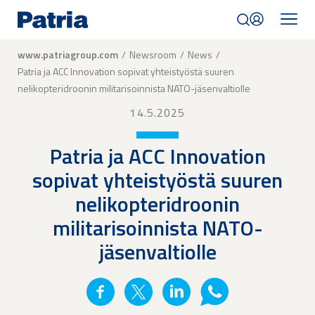
Skip
to
main
content
Breadcrumb
www.patriagroup.com
Newsroom
News
Patria ja ACC Innovation sopivat yhteistyöstä suuren
nelikopteridroonin militarisoinnista NATO-jäsenvaltiolle
14.5.2025
Patria ja ACC Innovation
sopivat yhteistyöstä suuren
nelikopteridroonin
militarisoinnista NATO-
jäsenvaltiolle