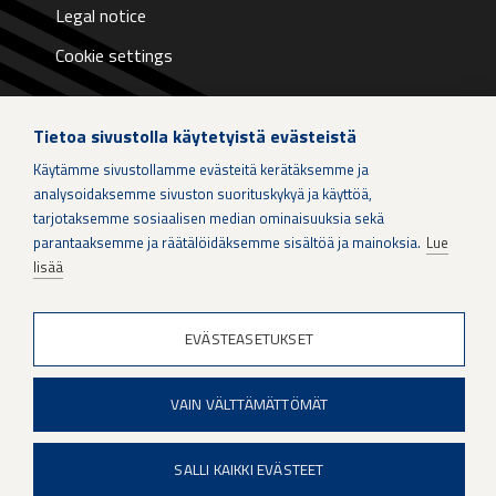
Legal notice
Cookie settings
Tietoa sivustolla käytetyistä evästeistä
Käytämme sivustollamme evästeitä kerätäksemme ja
LinkedIn
analysoidaksemme sivuston suorituskykyä ja käyttöä,
tarjotaksemme sosiaalisen median ominaisuuksia sekä
parantaaksemme ja räätälöidäksemme sisältöä ja mainoksia.
Lue
Instagram
lisää
X
EVÄSTEASETUKSET
Patria Group
VAIN VÄLTTÄMÄTTÖMÄT
Youtube
SALLI KAIKKI EVÄSTEET
When if is not an option.