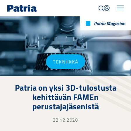
Skip
to
main
content
Patria Magazine
TEKNIIKKA
Patria on yksi 3D-tulostusta
kehittävän FAMEn
perustajajäsenistä
22.12.2020