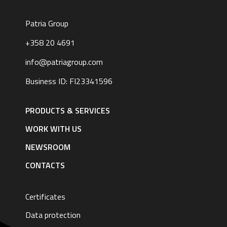
Patria Group
+358 20 4691
info@patriagroup.com
Business ID: FI23341596
Footer
navigation
PRODUCTS & SERVICES
|
English
WORK WITH US
NEWSROOM
CONTACTS
Certificates
Data protection