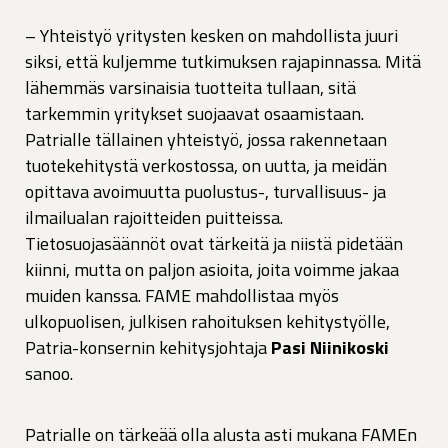
– Yhteistyö yritysten kesken on mahdollista juuri
siksi, että kuljemme tutkimuksen rajapinnassa. Mitä
lähemmäs varsinaisia tuotteita tullaan, sitä
tarkemmin yritykset suojaavat osaamistaan.
Patrialle tällainen yhteistyö, jossa rakennetaan
tuotekehitystä verkostossa, on uutta, ja meidän
opittava avoimuutta puolustus-, turvallisuus- ja
ilmailualan rajoitteiden puitteissa.
Tietosuojasäännöt ovat tärkeitä ja niistä pidetään
kiinni, mutta on paljon asioita, joita voimme jakaa
muiden kanssa. FAME mahdollistaa myös
ulkopuolisen, julkisen rahoituksen kehitystyölle,
Patria-konsernin kehitysjohtaja
Pasi Niinikoski
sanoo.
Patrialle on tärkeää olla alusta asti mukana FAMEn