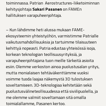
toiminnassa. Patrian Aerostructures-liiketoiminnan
kehitysjohtaja
Sakari Pasanen
on FAMEn
hallituksen varapuheenjohtaja.
– Kun lähdimme heti alussa mukaan FAME-
ekosysteemin yhteistyöhön, varmistimme Patrialle
vaikutusmahdollisuuksia ja tartuimme tilaisuuteen
kehittyä nopeasti. Patria edustaa yhteisössä isoja,
korkean teknologian teollisuusyrityksiä, ja
varapuheenjohtajana tuon meille tärkeitä asioita
esiin. Olemme verkoston ainoa puolustusalan yritys,
mutta monialaisen tehtäväkenttämme vuoksi
voimme tuoda laajaa näkemystä 3D tulostuksen
soveltamiseen. 3D-teknologiaa kehitetään sekä
puolustusvälineteollisuudessa että siviilipuolella, ja
me olemme valmiit soveltamaan sitä omalla
toimialallamme, Pasanen kertoo.