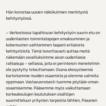
Hän korostaa uusien näkökulmien merkitystä
kehitystyössä.
– Verkostossa tapahtuvan kehitystyön suurin etu on
uudenlaisten toimintatapojen omaksuminen ja
kokemusten vaihtaminen laajasti erilaisista
kehitystöistä. Tämä toivottavasti auttaa meitä
näkemään sovelluksiimme aivan uudenlaisia
ratkaisuja – sellaisia, joita ei perinteisin menetelmin
ole pystytty toteuttamaan. Osana ekosysteemiä
kartoitamme muiden osaamista ja olemme valmiita
oppimaan. Vastavuoroisesti tuomme pöytään oman
osaamisemme. Pääsemme myös vaikuttamaan
korkeakoulujen koulutuksen sisältöjen
suunnitteluun yritysten tarpeista lähtien, Pasanen