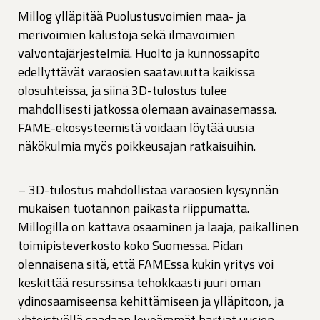
Millog ylläpitää Puolustusvoimien maa- ja
merivoimien kalustoja sekä ilmavoimien
valvontajärjestelmiä. Huolto ja kunnossapito
edellyttävät varaosien saatavuutta kaikissa
olosuhteissa, ja siinä 3D-tulostus tulee
mahdollisesti jatkossa olemaan avainasemassa.
FAME-ekosysteemistä voidaan löytää uusia
näkökulmia myös poikkeusajan ratkaisuihin.
– 3D-tulostus mahdollistaa varaosien kysynnän
mukaisen tuotannon paikasta riippumatta.
Millogilla on kattava osaaminen ja laaja, paikallinen
toimipisteverkosto koko Suomessa. Pidän
olennaisena sitä, että FAMEssa kukin yritys voi
keskittää resurssinsa tehokkaasti juuri oman
ydinosaamiseensa kehittämiseen ja ylläpitoon, ja
yhteistyöllä saadaan leveämmät hartiat uusien