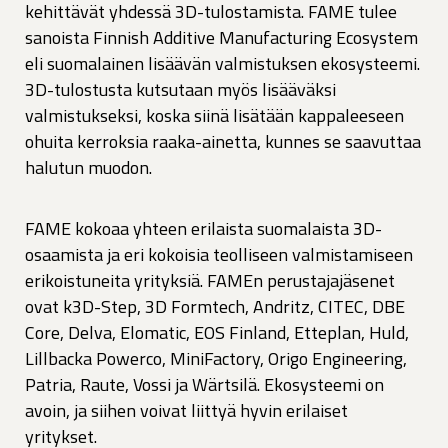
kehittävät yhdessä 3D-tulostamista. FAME tulee
sanoista Finnish Additive Manufacturing Ecosystem
eli suomalainen lisäävän valmistuksen ekosysteemi.
3D-tulostusta kutsutaan myös lisääväksi
valmistukseksi, koska siinä lisätään kappaleeseen
ohuita kerroksia raaka-ainetta, kunnes se saavuttaa
halutun muodon.
FAME kokoaa yhteen erilaista suomalaista 3D-
osaamista ja eri kokoisia teolliseen valmistamiseen
erikoistuneita yrityksiä. FAMEn perustajajäsenet
ovat k3D-Step, 3D Formtech, Andritz, CITEC, DBE
Core, Delva, Elomatic, EOS Finland, Etteplan, Huld,
Lillbacka Powerco, MiniFactory, Origo Engineering,
Patria, Raute, Vossi ja Wärtsilä. Ekosysteemi on
avoin, ja siihen voivat liittyä hyvin erilaiset
yritykset.