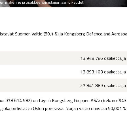
ernirakenne ja osakkeenomistajien äänioikeudet
omistavat Suomen valtio (50,1 %) ja Kongsberg Defence and Aerospa
13 948 786 osaketta ja
13 893 103 osaketta ja
27 841 889 osaketta ja
o: 978 614 582) on täysin Kongsberg Gruppen ASA:n (rek. no: 94
, joka on listattu Oslon pörssissä. Norjan valtio omistaa 50,001 %