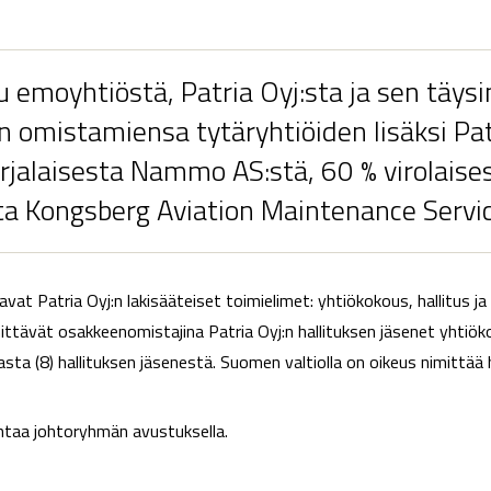
 emoyhtiöstä, Patria Oyj:sta ja sen täys
n omistamiensa tytäryhtiöiden lisäksi Pa
orjalaisesta Nammo AS:stä, 60 % virolais
ta Kongsberg Aviation Maintenance Servic
avat Patria Oyj:n lakisääteiset toimielimet: yhtiökokous, hallitus ja
ävät osakkeenomistajina Patria Oyj:n hallituksen jäsenet yhtiöko
asta (8) hallituksen jäsenestä. Suomen valtiolla on oikeus nimittää 
intaa johtoryhmän avustuksella.