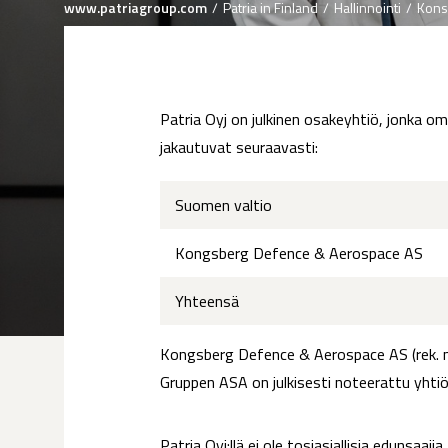
Breadcrumb
www.patriagroup.com
Patria in Finland
Hallinnointi
Kons
Patria Oyj on julkinen osakeyhtiö, jonka 
jakautuvat seuraavasti:
Suomen valtio
Kongsberg Defence & Aerospace AS
Yhteensä
Kongsberg Defence & Aerospace AS (rek. n
Gruppen ASA on julkisesti noteerattu yhtiö
Patria Oyj:llä ei ole tosiasiallisia edunsaajia.