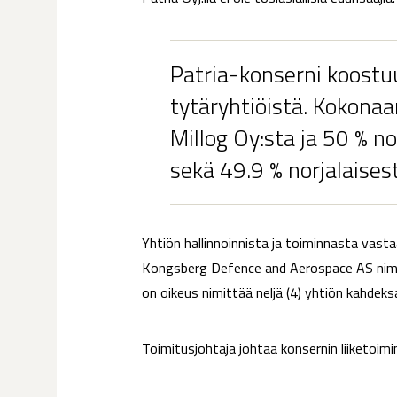
Patria-konserni koostuu
tytäryhtiöistä. Kokonaa
Millog Oy:sta ja 50 % n
sekä 49.9 % norjalaises
Yhtiön hallinnoinnista ja toiminnasta vasta
Kongsberg Defence and Aerospace AS nimitt
on oikeus nimittää neljä (4) yhtiön kahdeks
Toimitusjohtaja johtaa konsernin liiketoim