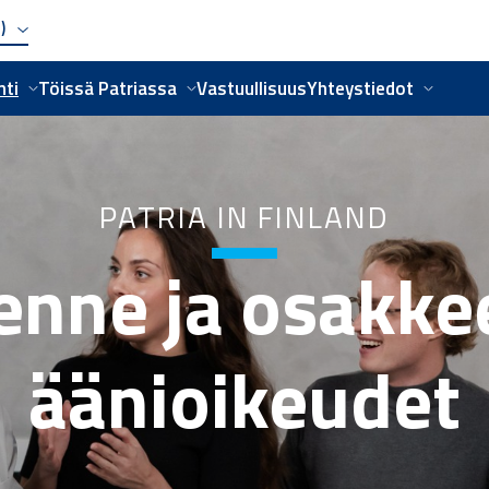
i)
nti
Töissä Patriassa
Vastuullisuus
Yhteystiedot
PATRIA IN FINLAND
enne ja osakke
äänioikeudet