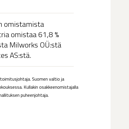
in omistamista
tria omistaa 61,8 %
esta Milworks OÜ:stä
es AS:stä.
 toimitusjohtaja. Suomen valtio ja
kouksessa. Kullakin osakkeenomistajalla
hallituksen puheenjohtaja.