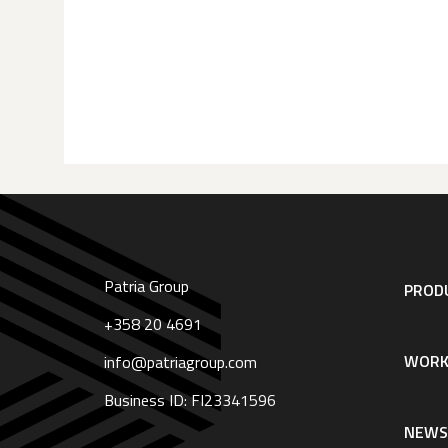
Patria Group
Footer
PRODU
navigation
|
+358 20 4691
English
WORK
info@patriagroup.com
Business ID: FI23341596
NEW