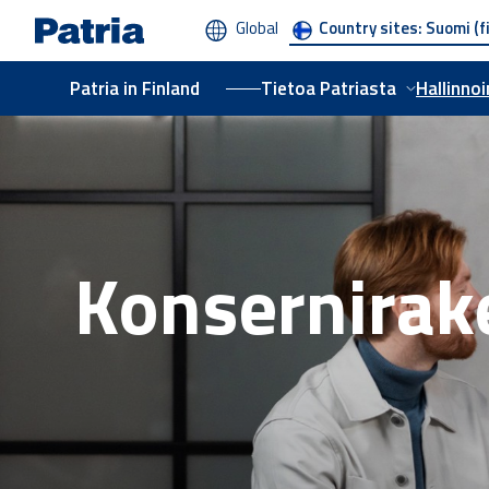
Skip
Global
Country sites:
Suomi (f
to
main
content
Patria in Finland
Tietoa Patriasta
Hallinnoi
Konsernirak