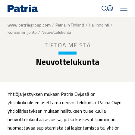
Skip
to
main
content
Breadcrumb
www.patriagroup.com
Patria in Finland
Hallinnointi
Konsernin johto
Neuvottelukunta
TIETOA MEISTÄ
Neuvottelukunta
Yhtiöjärjestyksen mukaan Patria Oyj:ssä on
yhtiökokouksen asettama neuvottelukunta. Patria Oyj:n
yhtiöjärjestyksen mukaan hallituksen tulee kuulla
neuvottelukuntaa asioissa, jotka koskevat toiminnan
huomattavaa supistamista tai laajentamista tai yhtiön