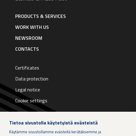
Footer
navigation
PRODUCTS & SERVICES
|
English
WORK WITH US
NEWSROOM
CONTACTS
Certificates
Data protection
Legal notice
Cookie settings
Tietoa sivustolla käytetyistä evästeistä
Käytämme sivustollamme evästeitä kerätäksemme ja