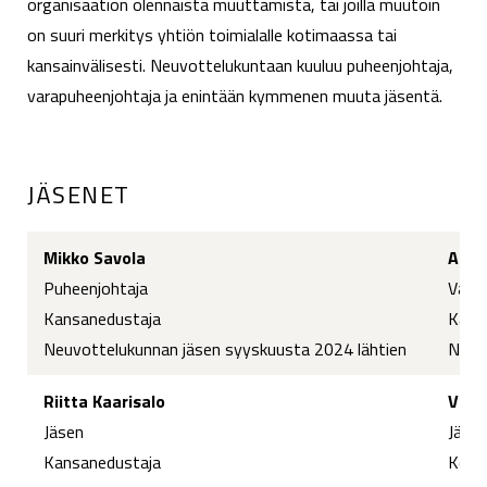
organisaation olennaista muuttamista, tai joilla muutoin
on suuri merkitys yhtiön toimialalle kotimaassa tai
kansainvälisesti. Neuvottelukuntaan kuuluu puheenjohtaja,
varapuheenjohtaja ja enintään kymmenen muuta jäsentä.
JÄSENET
Mikko Savola
Atte
Puheenjohtaja
Vara
Kansanedustaja
Kans
Neuvottelukunnan jäsen syyskuusta 2024 lähtien
Neuvo
Riitta Kaarisalo
Vesa
Jäsen
Jäse
Kansanedustaja
Kenra