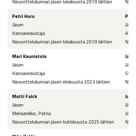
Neuvottelukunnan jäsen lokakuusta 2019 lähtien
Neuvo
Petri Huru
Petr
Jäsen
Jäse
Kansanedustaja
Aliva
Neuvottelukunnan jäsen lokakuusta 2019 lähtien
Neuvo
Mari Kaunistola
Jan V
Jäsen
Jäse
Kansanedustaja
Syst
Neuvottelukunnan jäsen elokuusta 2023 lähtien
Neuvo
Matti Falck
Juha
Jäsen
Jäse
Mekaanikko, Patria
Järje
Neuvottelukunnan jäsen huhtikuusta 2025 lähtien
Neuv