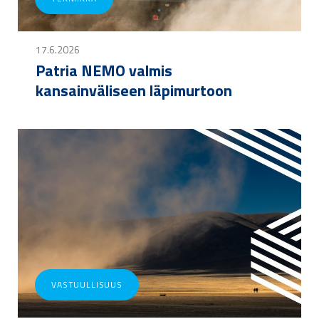
17.6.2026
Patria NEMO valmis
kansainväliseen läpimurtoon
VASTUULLISUUS