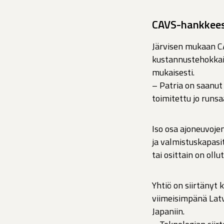
CAVS-hankkeess
Järvisen mukaan CA
kustannustehokkait
mukaisesti.
– Patria on saanut
toimitettu jo runs
Iso osa ajoneuvoje
ja valmistuskapasi
tai osittain on oll
Yhtiö on siirtäny
viimeisimpänä Latvi
Japaniin.