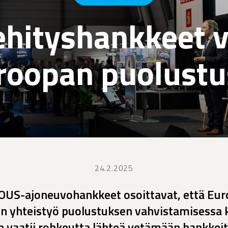
ehityshankkeet 
roopan puolustu
24.2.2025
OUS-ajoneuvohankkeet osoittavat, että Eu
ten yhteistyö puolustuksen vahvistamisessa 
 vaatii rohkeutta lähteä vetämään hankkeita