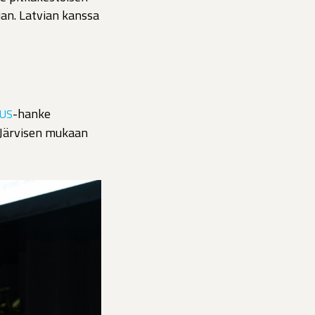
jan. Latvian kanssa
-hanke
US
 Järvisen mukaan