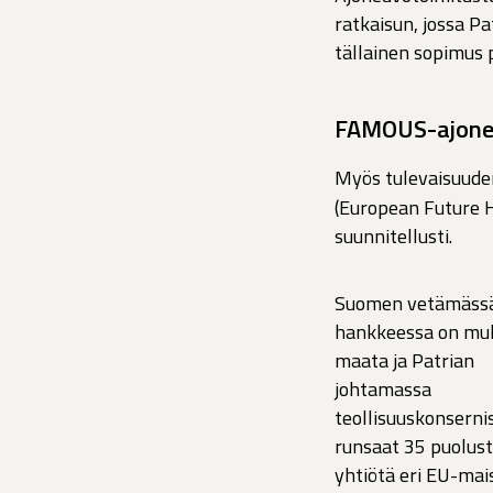
ratkaisun, jossa Pa
tällainen sopimus 
FAMOUS-ajoneu
Myös tulevaisuuden
(European Future 
suunnitellusti.
Suomen vetämäss
hankkeessa on mu
maata ja Patrian
johtamassa
teollisuuskonserni
runsaat 35 puolus
yhtiötä eri EU-mai