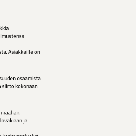
kkia
atimustensa
ta. Asiakkaille on
isuuden osaamista
n siirto kokonaan
n maahan,
lovakiaan ja