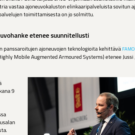
tria vastaa ajoneuvokaluston elinkaaripalveluista sovitun a
palvelujen toimittamisesta on jo solmittu.
vohanke etenee suunnitellusti
 panssaroitujen ajoneuvojen teknologioita kehittävä
FAMO
Highly Mobile Augmented Armoured Systems) etenee Jussi
ä
kana 9
ssa
tusalan
sta.