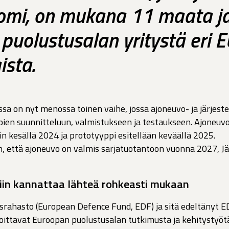
omi, on mukana 11 maata ja 
puolustusalan yritystä eri E
ista.
 on nyt menossa toinen vaihe, jossa ajoneuvo- ja järjest
pien suunnitteluun, valmistukseen ja testaukseen. Ajoneu
iin kesällä 2024 ja prototyyppi esitellään keväällä 2025.
 että ajoneuvo on valmis sarjatuotantoon vuonna 2027, Jä
iin kannattaa lähteä rohkeasti mukaan
srahasto (European Defence Fund, EDF) ja sitä edeltänyt 
hoittavat Euroopan puolustusalan tutkimusta ja kehitystyötä