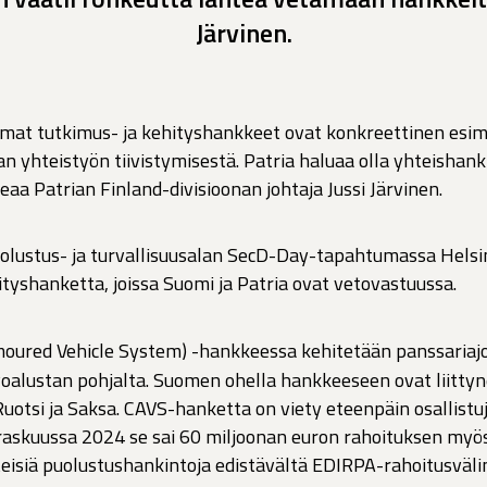
Järvinen.
amat tutkimus- ja kehityshankkeet ovat konkreettinen esi
n yhteistyön tiivistymisestä. Patria haluaa olla yhteishan
aa Patrian Finland-divisioonan johtaja Jussi Järvinen.
puolustus- ja turvallisuusalan SecD-Day-tapahtumassa Helsi
ityshanketta, joissa Suomi ja Patria ovat vetovastuussa.
ured Vehicle System) -hankkeessa kehitetään panssariaj
oalustan pohjalta. Suomen ohella hankkeeseen ovat liitty
uotsi ja Saksa. CAVS-hanketta on viety eteenpäin osallist
rraskuussa 2024 se sai 60 miljoonan euron rahoituksen my
teisiä puolustushankintoja edistävältä EDIRPA-rahoitusväli