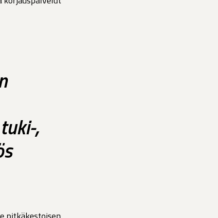
a korjauspalvelut
n
uki-,
ös
le pitkäkestoisen