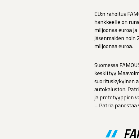
EU:n rahoitus FA
hankkeelle on run
miljoonaa euroa ja
jäsenmaiden noin 
miljoonaa euroa.
Suomessa FAMOU
keskittyy Maavoimi
suorituskykyinen a
autokaluston. Patr
ja prototyyppien v
– Patria panostaa 
FA