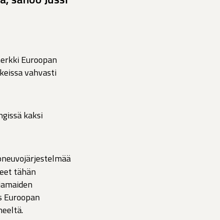
merkki Euroopan
kkeissa vahvasti
ngissä kaksi
oneuvojärjestelmää
neet tähän
ujamaiden
ös Euroopan
neeltä.