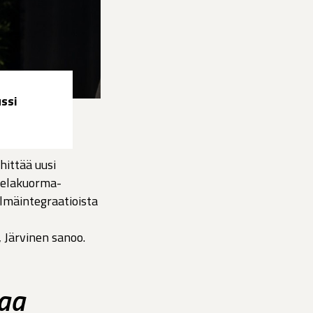
ssi
hittää uusi
 telakuorma-
elmäintegraatioista
 Järvinen sanoo.
taa