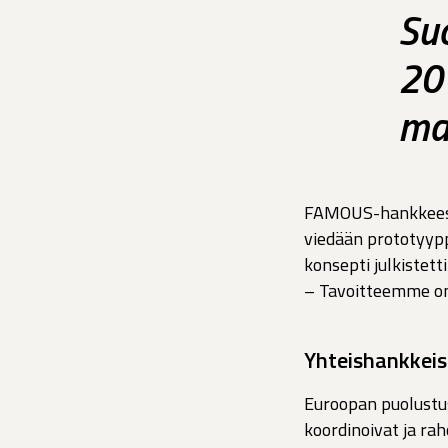
Su
20 
ma
FAMOUS-hankkeessa
viedään prototyyp
konsepti julkistett
– Tavoitteemme on,
Yhteishankkeis
Euroopan puolustu
koordinoivat ja ra