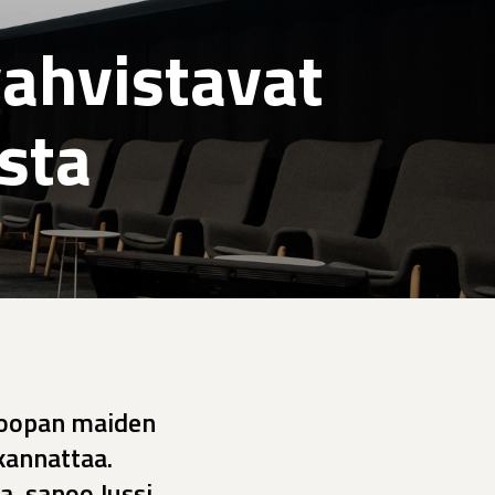
vahvistavat
sta
roopan maiden
kannattaa.
, sanoo Jussi