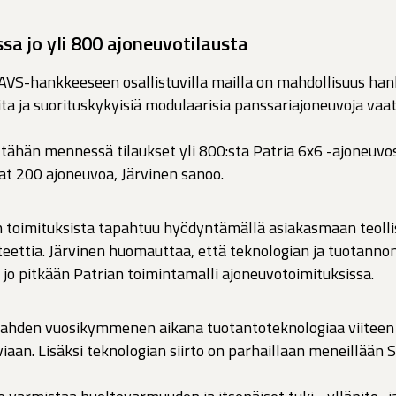
a jo yli 800 ajoneuvotilausta
VS-hankkeeseen osallistuvilla mailla on mahdollisuus han
a ja suorituskykyisiä modulaarisia panssariajoneuvoja va
 tähän mennessä tilaukset yli 800:sta Patria 6x6 -ajoneuvos
aat 200 ajoneuvoa, Järvinen sanoo.
n toimituksista tapahtuu hyödyntämällä asiakasmaan teoll
teettia. Järvinen huomauttaa, että teknologian ja tuotanno
ut jo pitkään Patrian toimintamalli ajoneuvotoimituksissa.
t kahden vuosikymmenen aikana tuotantoteknologiaa viitee
aan. Lisäksi teknologian siirto on parhaillaan meneillään S