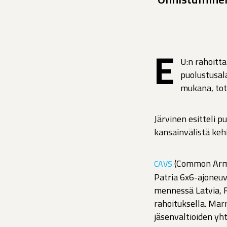
E
U:n rahoitt
puolustusala
mukana, tote
Järvinen esitteli 
kansainvälistä keh
(Common Armo
CAVS
Patria 6x6-ajoneuv
mennessä Latvia, R
rahoituksella. Ma
jäsenvaltioiden yh