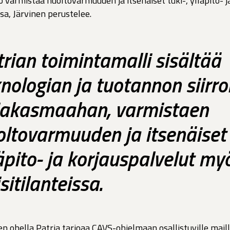
o varmistaa huoltovarmuuden ja itsenäiset tuki-, ylläpito- j
ssa, Järvinen perustelee.
rian toimintamalli sisältää
nologian ja tuotannon siirro
iakasmaahan, varmistaen
ltovarmuuden ja itsenäiset t
äpito- ja korjauspalvelut my
isitilanteissa.
n ohella Patria tarjoaa CAVS-ohjelmaan osallistuville mail