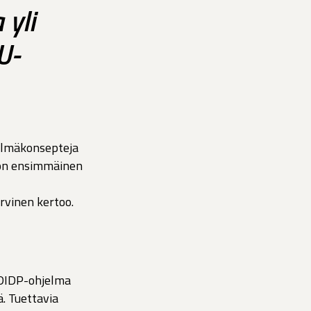
yli
U-
elmäkonsepteja
von ensimmäinen
rvinen kertoo.
EDIDP-ohjelma
. Tuettavia