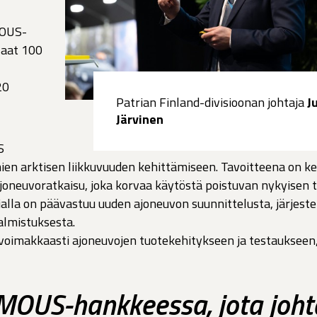
MOUS-
saat 100
20
Patrian Finland-divisioonan johtaja
Ju
Järvinen
S
en arktisen liikkuvuuden kehittämiseen. Tavoitteena on ke
joneuvoratkaisu, joka korvaa käytöstä poistuvan nykyisen
ialla on päävastuu uuden ajoneuvon suunnittelusta, järjest
almistuksesta.
voimakkaasti ajoneuvojen tuotekehitykseen ja testaukseen,
MOUS-hankkeessa, jota joh