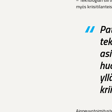
– Teknologian siirt
myös kriisitilantei
Pat
tek
as
huo
yll
kri
Ajoneuvotoimituste