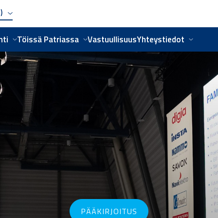
i)
nti
Töissä Patriassa
Vastuullisuus
Yhteystiedot
PÄÄKIRJOITUS