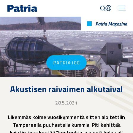
Skip
to
main
content
Patria Magazine
PATRIA100
Akustisen raivaimen alkutaival
28.5.2021
Likemmäs kolme vuosikymmentä sitten aloitettiin
Tampereella puuhastella kummia: Piti kehittää
kaiutin, joka kestää "kosteutta ja pieniä kolhuja!"