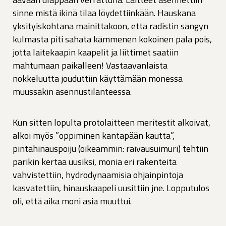
sinne mistä ikinä tilaa löydettiinkään. Hauskana
yksityiskohtana mainittakoon, että radistin sängyn
kulmasta piti sahata kämmenen kokoinen pala pois,
jotta laitekaapin kaapelit ja liittimet saatiin
mahtumaan paikalleen! Vastaavanlaista
nokkeluutta jouduttiin käyttämään monessa
muussakin asennustilanteessa.
Kun sitten lopulta protolaitteen meritestit alkoivat,
alkoi myös ”oppiminen kantapään kautta”,
pintahinauspoiju (oikeammin: raivausuimuri) tehtiin
parikin kertaa uusiksi, monia eri rakenteita
vahvistettiin, hydrodynaamisia ohjainpintoja
kasvatettiin, hinauskaapeli uusittiin jne. Lopputulos
oli, että aika moni asia muuttui.