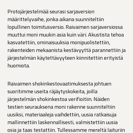
Protojärjestelmää seurasi sarjaversion
määrittelyvaihe, jonka aikana suunniteltiin
lopullinen toimitusversio. Raivaimen sarjaversiossa
muuttui moni muukin asia kuin väri. Akustista tehoa
kasvatettiin, ominaisuuksia monipuolistettiin,
rakenteiden mekaanista kestävyyttä parannettiin ja
järjestelmän käytettävyyteen kiinnitettiin erityistä
huomiota.
Raivaimen shokinkestovaatimuksesta johtuen
suoritimme useita räjäytyskokeita, joilla
järjestelmän shokinkestoa verifioitiin. Näiden
testien seurauksena moni rakenne suunniteltiin
uusiksi, materiaaleja vaihdettiin, uusia ratkaisuja
mallinnettiin laskennallisesti, valmistettiin uusia
osia ja taas testattiin. Tullessamme mereltä laituriin