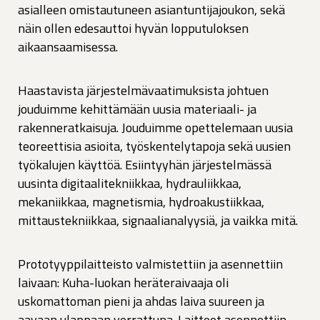
asialleen omistautuneen asiantuntijajoukon, sekä
näin ollen edesauttoi hyvän lopputuloksen
aikaansaamisessa.
Haastavista järjestelmävaatimuksista johtuen
jouduimme kehittämään uusia materiaali- ja
rakenneratkaisuja. Jouduimme opettelemaan uusia
teoreettisia asioita, työskentelytapoja sekä uusien
työkalujen käyttöä. Esiintyyhän järjestelmässä
uusinta digitaalitekniikkaa, hydrauliikkaa,
mekaniikkaa, magnetismia, hydroakustiikkaa,
mittaustekniikkaa, signaalianalyysiä, ja vaikka mitä.
Prototyyppilaitteisto valmistettiin ja asennettiin
laivaan: Kuha-luokan heräteraivaaja oli
uskomattoman pieni ja ahdas laiva suureen ja
aavaan ulappaan verrattuna. Laitteet asennettiin