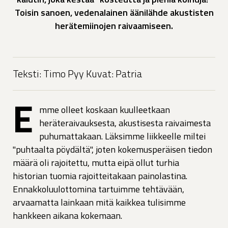
Toisin sanoen, vedenalainen äänilähde akustisten
herätemiinojen raivaamiseen.
Teksti: Timo Pyy Kuvat: Patria
E
mme olleet koskaan kuulleetkaan
heräteraivauksesta, akustisesta raivaimesta
puhumattakaan. Läksimme liikkeelle miltei
"puhtaalta pöydältä", joten kokemusperäisen tiedon
määrä oli rajoitettu, mutta eipä ollut turhia
historian tuomia rajoitteitakaan painolastina.
Ennakkoluulottomina tartuimme tehtävään,
arvaamatta lainkaan mitä kaikkea tulisimme
hankkeen aikana kokemaan.