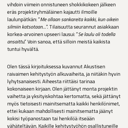
vihdoin viimein onnistuneen shokkikokeen jälkeen
eräs projektiryhmäläinen kajautti ilmoille
laulunpätkän: ”
Me ollaan sankareita kaikki, kun oikein
silmiin katsotaan…
”. Tilaisuutta seurannut asiakkaan
korkea-arvoinen upseeri lausui: ”
Se laulu oli todella
ansaittu
.” Voin sanoa, että silloin meistä kaikista
tuntui hyvältä.
Olen tässä kirjoituksessa kuvannut Akustisen
raivaimen kehitystyön alkuvaiheita, ja niitäkin hyvin
lyhytsanaisesti. Aiheesta riittäisi tarinaa
kokonaiseen kirjaan. Olen jättänyt monta projektin
vaihetta ja yksityiskohtaa kertomatta, sekä jättänyt
myös tietoisesti mainitsematta kaikki henkilönimet,
ettei kukaan mahdollisesti mainitsematta jäänyt
kokisi työpanostaan tai henkilöä itseään
vähäteltävän. Kaikille kehitystyöhön osallistuneille