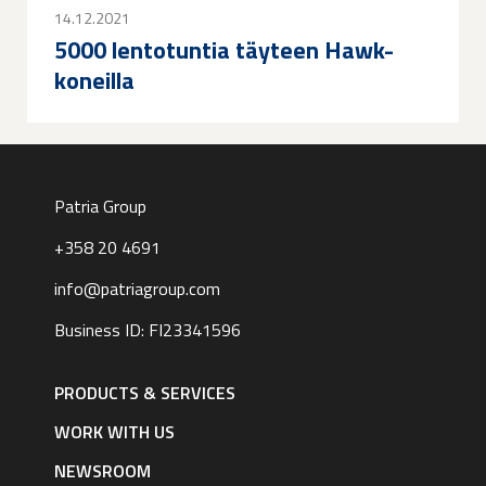
14.12.2021
5000 lentotuntia täyteen Hawk-
koneilla
Patria Group
+358 20 4691
info@patriagroup.com
Business ID: FI23341596
Footer
navigation
PRODUCTS & SERVICES
|
English
WORK WITH US
NEWSROOM